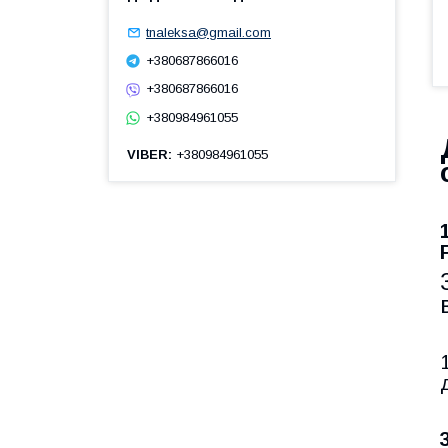
tnaleksa@gmail.com
+380687866016
+380687866016
+380984961055
VIBER
+380984961055