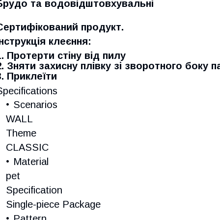
Брудо та водовідштовхувальні
Сертифікований продукт.
Інструкція клеєння:
1. Протерти стіну від пилу
2. Зняти захисну плівку зі зворотного боку п
3. Приклеїти
Specifications
Scenarios
WALL
Theme
CLASSIC
Material
pet
Specification
Single-piece Package
Pattern