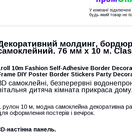
У компанії підключені
будь-який товар не п
Декоративний молдинг, бордюр
самоклейний. 76 мм х 10 м. Clas
1roll 10m Fashion Self-Adhesive Border Decora
Frame DIY Poster Border Stickers Party Decor
3D самоклейні, безперервні водонепрон
вітальня дитяча кімната прикраса дому
1 рулон 10 м, модна самоклейна декоративна ра
для оформлення постерів і вечірок.
3D-настінна панель.