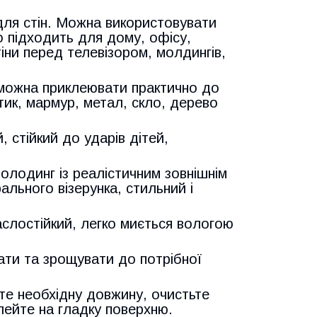
для стін. Можна використовувати
о підходить для дому, офісу,
стіни перед телевізором, молдингів,
 можна приклеювати практично до
тик, мармур, метал, скло, дерево
й, стійкий до ударів дітей,
олодинг із реалістичним зовнішнім
ального візерунка, стильний і
маслостійкий, легко миється вологою
ати та зрощувати до потрібної
жте необхідну довжину, очистьте
клейте на гладку поверхню.