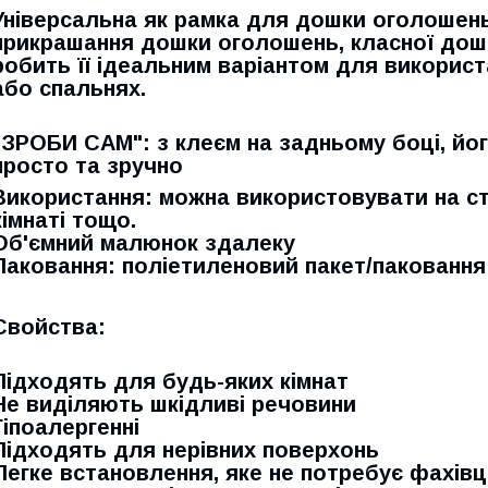
Універсальна як рамка для дошки оголошень
прикрашання дошки оголошень, класної дошк
робить її ідеальним варіантом для використ
або спальнях.
"ЗРОБИ САМ": з клеєм на задньому боці, йог
просто та зручно
Використання: можна використовувати на стін
кімнаті тощо.
Об'ємний малюнок здалеку
Паковання: поліетиленовий пакет/паковання
Свойства:
Підходять для будь-яких кімнат
Не виділяють шкідливі речовини
Гіпоалергенні
Підходять для нерівних поверхонь
Легке встановлення, яке не потребує фахівц