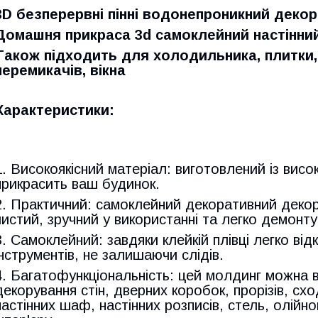
3D безперервні пінні водонепроникний декор
Домашня прикраса 3d самоклейний настінни
Також підходить для холодильника, плитки, с
перемикачів, вікна
Характеристики:
1. Високоякісний матеріал: виготовлений із висо
прикрасить ваш будинок.
2. Практичний: самоклейний декоративний декор
чистий, зручний у використанні та легко демонту
3. Самоклейний: завдяки клейкій плівці легко ві
інструментів, не залишаючи слідів.
4. Багатофункціональність: цей молдинг можна 
декорування стін, дверних коробок, прорізів, сход
настінних шаф, настінних розписів, стель, олійн