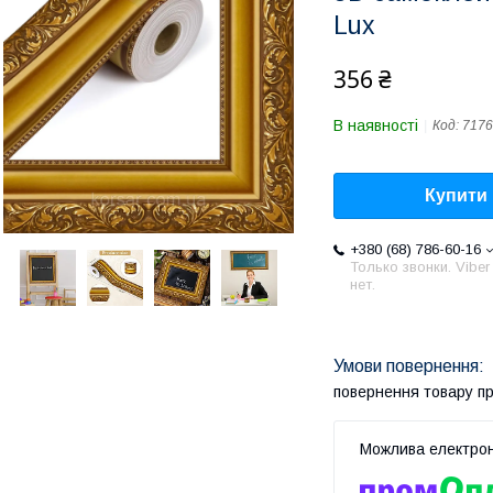
Lux
356 ₴
В наявності
Код:
7176
Купити
+380 (68) 786-60-16
Только звонки. Viber
нет.
повернення товару п