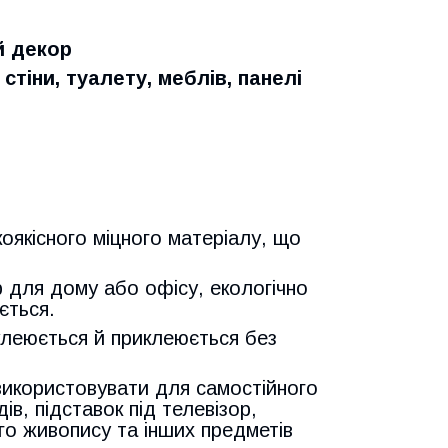
й декор
тіни, туалету, меблів, панелі
коякісного міцного матеріалу, що
 для дому або офісу, екологічно
ється.
дклеюється й приклеюється без
використовувати для самостійного
ів, підставок під телевізор,
ого живопису та інших предметів