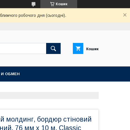
Кошик
ближчого робочого дня (сьогодні).
Кошик
 И ОБМЕН
й молдинг, бордюр стіновий
ий. 76 мм х 10 м. Classic