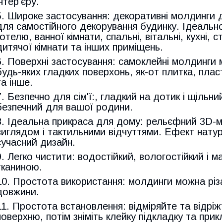
інтер'єру.
5. Широке застосування: декоративні молдинги 
для самостійного декорування будинку. Ідеальн
готелю, ванної кімнати, спальні, вітальні, кухні, 
дитячої кімнати та інших приміщень.
6. Поверхні застосування: самоклейні молдинги
будь-яких гладких поверхонь, як-от плитка, плас
та інше.
7. Безпечно для сім'ї:, гладкий на дотик і щільни
безпечний для вашої родини.
8. Ідеальна прикраса для дому: рельєфний 3D-м
виглядом і тактильними відчуттями. Ефект натур
сучасний дизайн.
9. Легко чистити: водостійкий, вологостійкий і 
тканиною.
10. Простота використання: молдинги можна різ
довжини.
11. Простота встановлення: відміряйте та відрі
поверхню, потім зніміть клейку підкладку та при