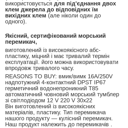
використовується
для під'єднання двох
клем джерела до відповідних їм
вихідних клем
(але ніколи один до
одного).
Якісний, сертифікований морський
перемикач,
виготовлений із високоякісного абс-
пластику, міцний і має тривалий термін
експлуатації. його можна використовувати
впродовж тривалого часу.
REASONS TO BUY: вмик/вимк 16A/250V
надпотужний 4-контактний DPST IP67
герметичний водонепроникний T85
автоматичний човновий морський тумблер
зі світлодіодом 12 V 220 V 30x22
Він виготовлений із високоякісних
матеріалів, пластику. Тип перемикача
нашого продукту — кулісний перемикач.
Наш продукт належить до перемикачів .