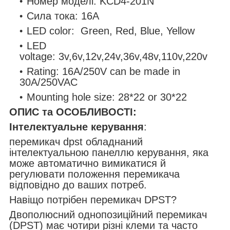
Номер моделі: KCD4-201N
Сила тока: 16A
LED color: Green, Red, Blue, Yellow
LED
voltage: 3v,6v,12v,24v,36v,48v,110v,220v
Rating: 16A/250V can be made in
30A/250VAC
Mounting hole size: 28*22 or 30*22
ОПИС та ОСОБЛИВОСТІ:
Інтелектуальне керування
:
перемикач dpst обладнаний
інтелектуальною панеллю керування, яка
може автоматично вимикатися й
регулювати положення перемикача
відповідно до ваших потреб.
Навіщо потрібен перемикач DPST?
Двополюсний однопозиційний перемикач
(DPST) має чотири різні клеми та часто