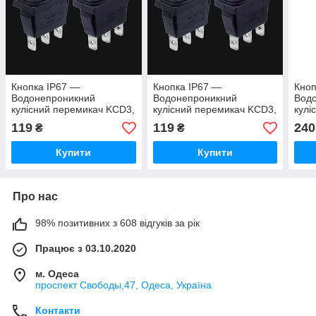
Кнопка IP67 —
Кнопка IP67 —
Кноп
Водонепроникний
Водонепроникний
Вод
кулісний перемикач KCD3,
кулісний перемикач KCD3,
кулі
неіржавка сталь 15-20 А, з
неіржавка сталь 15-20 А, з
неір
119
119
240
₴
₴
підсвіткою DPST
підсвіткою, DPST
Купити
Купити
Про нас
98% позитивних з 608 відгуків за рік
Працює з 03.10.2020
м. Одеса
проспект Свободы,47, Одеса, Україна
Контакти