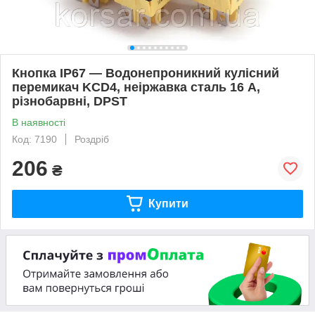
Кнопка IP67 — Водонепроникний кулісний
перемикач KCD4, неіржавка сталь 16 А,
різнобарвні, DPST
В наявності
Код: 7190
Роздріб
206
₴
Купити