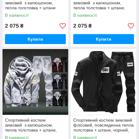
зимовий з капюшоном,
зимовий з капюшоном,
тепла толстовка + штани
тепла толстовка + штани,
Black Wolf, 3XL — 4XL
чорний White Bear, 3XL - 4XL
В наявності
В наявності
2 075
2 075
₴
₴
Купити
Купити
Спортивний костюм
Спортивний костюм зимовий
зимовий з капюшоном,
флісовий, повсякденна тепла
тепла толстовка + штани,
толстовка + штани, чорний,
чорний White Bear, 4XL
Black Wolf XXXL-4XL
В наявності
В наявності