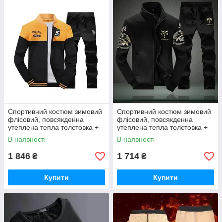
Спортивний костюм зимовий
Спортивний костюм зимовий
флісовий, повсякденна
флісовий, повсякденна
утеплена тепла толстовка +
утеплена тепла толстовка +
штани, чорні-жовто-жовтогар
штани, чорний із
В наявності
В наявності
3XL
вишивкою3XL
1 846
1 714
₴
₴
Купити
Купити