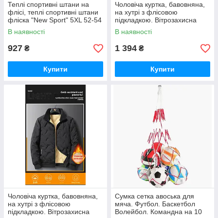
Теплі спортивні штани на
Чоловіча куртка, бавовняна,
флісі, теплі спортивні штани
на хутрі з флісовою
фліска "New Sport" 5XL 52-54
підкладкою. Вітрозахисна
р
куртка парку "Consul" з
В наявності
В наявності
капюшоном
927
1 394
₴
₴
Купити
Купити
Чоловіча куртка, бавовняна,
Сумка сетка авоська для
на хутрі з флісовою
мяча. Футбол. Баскетбол
підкладкою. Вітрозахисна
Волейбол. Командна на 10