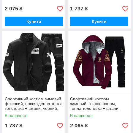
2 075
1 737
₴
₴
Купити
Купити
Спортивний костюм зимовий
Спортивний костюм
флісовий, повсякденна тепла
зимовий з капюшоном,
толстовка + штани, чорний,
тепла толстовка + штани,
Black Wolf 4XL
бордо + чорний XXXL-4XL
В наявності
В наявності
1 737
2 065
₴
₴