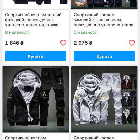
Спортивний костюм теплий
Спортивний костюм
флісовий, повсякденна
зимовий з капюшоном,
утеплена тепла толстовка +
повсякденна утеплена тепла
штани, синій 3XL-4XL
толстовка + штани, синій
В наявності
В наявності
XXXL
1 846
2 075
₴
₴
Купити
Купити
Спортивний костюм
Спортивний костюм