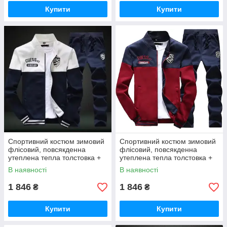
Купити
Купити
Спортивний костюм зимовий
Спортивний костюм зимовий
флісовий, повсякденна
флісовий, повсякденна
утеплена тепла толстовка +
утеплена тепла толстовка +
штани, біло-синій NAVI, 3XL-
штани, синьо-бордовий,
В наявності
В наявності
4XL
Bordo 3XL
1 846
1 846
₴
₴
Купити
Купити