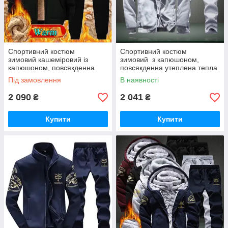
Спортивний костюм
Спортивний костюм
зимовий кашеміровий із
зимовий з капюшоном,
капюшоном, повсякденна
повсякденна утеплена тепла
утеплена тепла толстовка +
толстовка + штани, світлий,
Під замовлення
В наявності
штани, чорний
2XL — 4XL
2 090
2 041
₴
₴
Купити
Купити