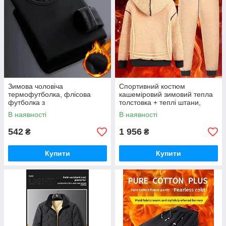
Зимова чоловіча
Спортивний костюм
термофутболка, флісова
кашеміровий зимовий тепла
футболка з
толстовка + теплі штани,
підкладкою Преміумкласу.
чорний, на хутрі, 4XL-5XL
В наявності
В наявності
3XL-5XL (50-52-54)
542
1 956
₴
₴
Купити
Купити