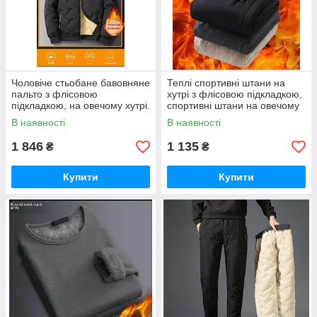
Чоловіче стьобане бавовняне
Теплі спортивні штани на
пальто з флісовою
хутрі з флісовою підкладкою,
підкладкою, на овечому хутрі.
спортивні штани на овечому
Вітрозахисна куртка парку
хутрі "New Sport" 5XL 52-54
В наявності
В наявності
"Consul"
1 846
1 135
₴
₴
Купити
Купити