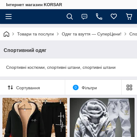
Iнтернет магазин KORSAR
Товари та послуги
Одяг та взуття — СуперЦени!
Спо
Спортивний одяг
Спортивні костюми, спортивні штани, спортивні штани
Сортування
0
Фільтри