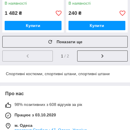
куртка парка "Consul".
м'ячів. Якість!
В наявності
В наявності
Куртка-парка
1 482
240
₴
₴
Купити
Купити
Показати ще
1
/ 2
Спортивні костюми, спортивні штани, спортивні штани
Про нас
98% позитивних з 608 відгуків за рік
Працює з 03.10.2020
м. Одеса
проспект Свободы,47, Одеса, Україна