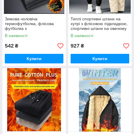
Зимова чоловіча
Теплі спортивні штани на
термофутболка, флісова
хутрі з флісовою підкладкою,
футболка з
спортивні штани на овечому
підкладкою Преміумкласу.
хутрі "New Sport" 5XL 52-54
В наявності
В наявності
3XL-5XL (50-52-54)
542
927
₴
₴
Купити
Купити